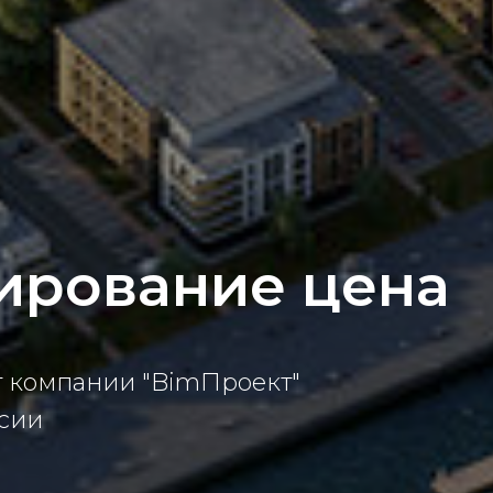
ирование цена
т компании "BimПроект"
ссии